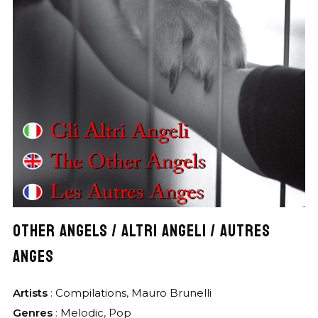
OTHER ANGELS / ALTRI ANGELI / AUTRES
ANGES
Artists
:
Compilations
,
Mauro Brunelli
Genres
:
Melodic
,
Pop