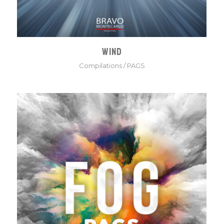
WIND
Compilations
/
PAGS