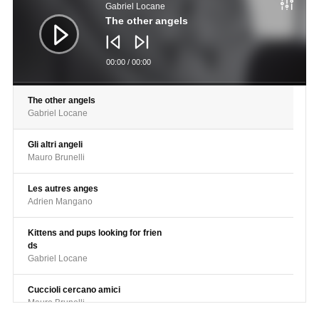
Gabriel Locane
The other angels
00:00
/
00:00
The other angels
Gabriel Locane
Gli altri angeli
Mauro Brunelli
Les autres anges
Adrien Mangano
Kittens and pups looking for frien
ds
Gabriel Locane
Cuccioli cercano amici
Mauro Brunelli