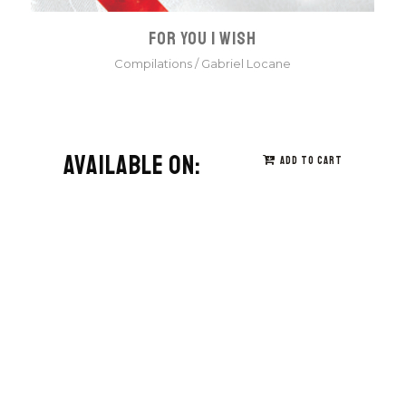
FOR YOU I WISH
Compilations
/
Gabriel Locane
AVAILABLE ON:
ADD TO CART