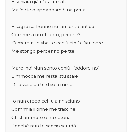
E schiara già n’ata iurnata
Ma ’o cielo appannato è na pena
E saglie suffrenno nu lamiento antico
Comme a nu chianto, pecché?
’O mare nun sbatte cchiù dint’ a ’stu core
Me stongo perdenno pe tte
Mare, no! Nun sento cchiù ll’addore no’
E mmocca me resta ’stu ssale
D’ ’e vase ca tu dive a mme
Io nun credo cchiù a nnisciuno
Comm’ a ll’onne me trascine
Chist’ammore è na catena
Pecché nun te saccio scurdà