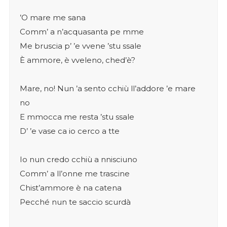
’O mare me sana
Comm’ a n’acquasanta pe mme
Me bruscia p’ ’e vvene ’stu ssale
È ammore, è vveleno, ched’è?
Mare, no! Nun ’a sento cchiù ll’addore ’e mare
no
E mmocca me resta ’stu ssale
D’ ’e vase ca io cerco a tte
Io nun credo cchiù a nnisciuno
Comm’ a ll’onne me trascine
Chist’ammore è na catena
Pecché nun te saccio scurdà