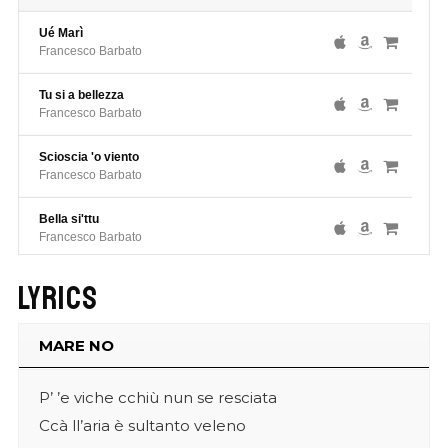
Ué Marì
Francesco Barbato
Tu si a bellezza
Francesco Barbato
Scioscia 'o viento
Francesco Barbato
Bella si'ttu
Francesco Barbato
Lyrics
MARE NO
P’ ’e viche cchiù nun se resciata
Ccà ll’aria è sultanto veleno