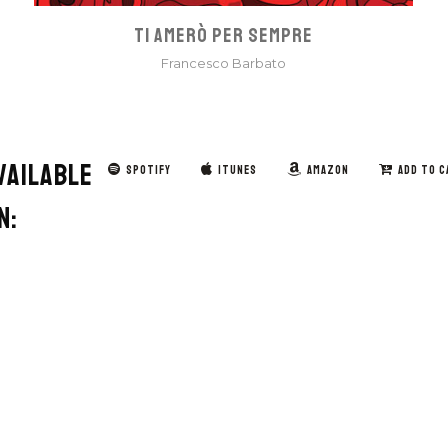
TI AMERÒ PER SEMPRE
Francesco Barbato
VAILABLE
SPOTIFY
ITUNES
AMAZON
ADD TO C
N: