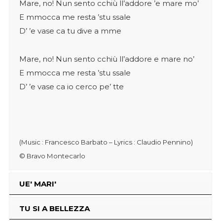
Mare, no! Nun sento cchiù ll’addore ’e mare mo’
E mmocca me resta ’stu ssale
D’ ’e vase ca tu dive a mme
Mare, no! Nun sento cchiù ll’addore e mare no’
E mmocca me resta ’stu ssale
D’ ’e vase ca io cerco pe’ tte
(Music : Francesco Barbato – Lyrics : Claudio Pennino)
© Bravo Montecarlo
UE' MARI'
TU SI A BELLEZZA