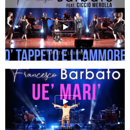
O’ TAPPETO E LL’AMMORE
UÉ MARÌ