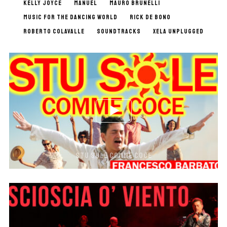
KELLY JOYCE
MANUEL
MAURO BRUNELLI
MUSIC FOR THE DANCING WORLD
RICK DE BONO
ROBERTO COLAVALLE
SOUNDTRACKS
XELA UNPLUGGED
STU SOLE COMME COCE